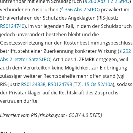
untrennbar mit einem Schuldspruch (
§ 260 Abs 1 Z 2 StPO
)
verbundenen Zusprüchen (
§ 366 Abs 2 StPO
) prävaliert im
Strafverfahren der Schutz des Angeklagten (RIS-Justiz
RS0124740
). Im vorliegenden Fall, in dem der Schuldspruch
jedoch unverändert bestehen bleibt und die
Gesetzesverletzung nur den Kostenbestimmungsbeschluss
betrifft, steht einer Zuerkennung konkreter Wirkung (
§ 292
Abs 2 letzter Satz StPO
) Art 1 des 1. ZPMRK entgegen, weil
auch dem Verurteilten keine Möglichkeit zur Einbringung
zulässiger weiterer Rechtsbehelfe mehr offen stand (vgl
RIS-Justiz
RS0124838
,
RS0124798
[T2],
15 Os 52/10a
), sodass
der Privatankläger auf die Rechtskraft des Zuspruchs
vertrauen durfte.
Lizenziert vom RIS (ris.bka.gv.at - CC BY 4.0 DEED)