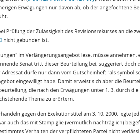
sherigen Erwägungen nur davon ab, ob der angefochtene Bes
uht.
bei Prüfung der Zulässigkeit des Revisionsrekurses an die zw
O
nicht gebunden ist.
gungen" im Verlängerungsangebot lese, müsse annehmen, er
nende Senat tritt dieser Beurteilung bei, suggeriert doch 
Adressat dürfe nur dann vom Gutscheinheft "als symbolisch
ebot eingewilligt habe. Damit erweist sich aber die Beurt
beurteilung, die nach den Erwägungen unter 1. 3. durch die
 nachstehende Thema zu erörtern.
handeln gegen den Exekutionstitel am 3. 10. 2000, legte je
war auch das mit Stampiglie (vermutlich nachträglich) beig
stimmtes Verhalten der verpflichteten Partei nicht verläss