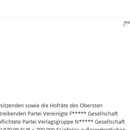
rsitzenden sowie die Hofräte des Obersten
etreibenden Partei Vereinigte F***** Gesellschaft
pflichtete Partei Verlagsgruppe N***** Gesellschaft
0.870,98 EUR = 700.000 S) infolge außerordentlichen