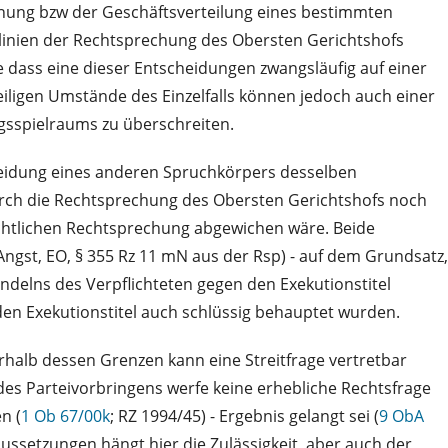
rdnung bzw der Geschäftsverteilung eines bestimmten
itlinien der Rechtsprechung des Obersten Gerichtshofs
 dass eine dieser Entscheidungen zwangsläufig auf einer
iligen Umstände des Einzelfalls können jedoch auch einer
gsspielraums zu überschreiten.
scheidung eines anderen Spruchkörpers desselben
durch die Rechtsprechung des Obersten Gerichtshofs noch
richtlichen Rechtsprechung abgewichen wäre. Beide
ngst, EO, § 355 Rz 11 mN aus der Rsp) - auf dem Grundsatz,
ndelns des Verpflichteten gegen den Exekutionstitel
den Exekutionstitel auch schlüssig behauptet wurden.
erhalb dessen Grenzen kann eine Streitfrage vertretbar
des Parteivorbringens werfe keine erhebliche Rechtsfrage
n (
1 Ob 67/00k
; RZ 1994/45) - Ergebnis gelangt sei (
9 ObA
ussetzungen hängt hier die Zulässigkeit, aber auch der