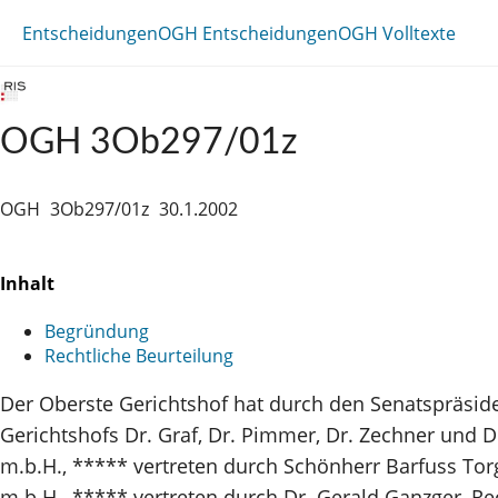
Entscheidungen
OGH Entscheidungen
OGH Volltexte
OGH 3Ob297/01z
OGH
3Ob297/01z
30.1.2002
Inhalt
Begründung
Rechtliche Beurteilung
Der Oberste Gerichtshof hat durch den Senatspräsid
Gerichtshofs Dr. Graf, Dr. Pimmer, Dr. Zechner und Dr
m.b.H., ***** vertreten durch Schönherr Barfuss Torg
m.b.H., ***** vertreten durch Dr. Gerald Ganzger, Re