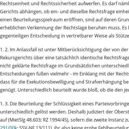
Rechtseinheit und Rechtssicherheit aufwerfen. Es darf näm
Gerichts abhängen, ob ein- und dieselbe Rechtsfrage einhei
einen Beurteilungsspielraum eröffnen, sind auf deren Gru
erheblichen Verkennung der Rechtslage beruhen muss. Es ka
gegenteiligen Entscheidung in vertretbarer Weise als Stüt
1. 2. Im Anlassfall ist unter Mitberücksichtigung der von 
Rekursgerichts über eine tatsächlich identische Rechtsfra
nicht geklärte Rechtsfrage im Grundsätzlichen unterschied
Entscheidungen fußen vielmehr - im Einklang mit der Rechts
dass für die Exekutionsbewilligung und Strafverhängung be
genügt. Unterschiedlich beurteilt wurde bloß, ob die den 
1. 3. Die Beurteilung der Schlüssigkeit eines Parteivorbri
unterschiedlich gelöst werden. Deshalb judiziert der Obers
auf (MietSlg 48.603; RZ 1994/45), sofern die zweite Instanz
291/00k
; SSV-NF 13/111), ihr also keine grobe Fehlbeurteilun