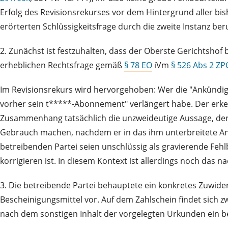
Erfolg des Revisionsrekurses vor dem Hintergrund aller bi
erörterten Schlüssigkeitsfrage durch die zweite Instanz ber
2. Zunächst ist festzuhalten, dass der Oberste Gerichtshof 
erheblichen Rechtsfrage gemäß
§ 78 EO
iVm
§ 526 Abs 2 ZP
Im Revisionsrekurs wird hervorgehoben: Wer die "Ankündi
vorher sein t*****-Abonnement" verlängert habe. Der erken
Zusammenhang tatsächlich die unzweideutige Aussage, der 
Gebrauch machen, nachdem er in das ihm unterbreitete Ang
betreibenden Partei seien unschlüssig als gravierende Fehl
korrigieren ist. In diesem Kontext ist allerdings noch das
3. Die betreibende Partei behauptete ein konkretes Zuwider
Bescheinigungsmittel vor. Auf dem Zahlschein findet sich z
nach dem sonstigen Inhalt der vorgelegten Urkunden ein be