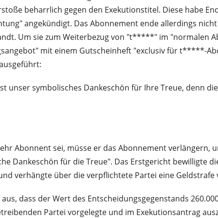
verstoße beharrlich gegen den Exekutionstitel. Diese habe End
htung" angekündigt. Das Abonnement ende allerdings nicht 
sandt. Um sie zum Weiterbezug von "t*****" im "normalen
sangebot" mit einem Gutscheinheft "exclusiv für t*****-Abo
ausgeführt:
st unser symbolisches Dankeschön für Ihre Treue, denn diese
t mehr Abonnent sei, müsse er das Abonnement verlängern,
sche Dankeschön für die Treue". Das Erstgericht bewilligte
nd verhängte über die verpflichtete Partei eine Geldstrafe 
 aus, dass der Wert des Entscheidungsgegenstands 260.000 
 betreibenden Partei vorgelegte und im Exekutionsantrag aus