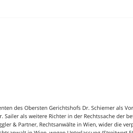
enten des Obersten Gerichtshofs Dr. Schiemer als Vo
. Sailer als weitere Richter in der Rechtssache der b
gler & Partner, Rechtsanwälte in Wien, wider die ver
chtsanwalt in Wien, wegen Unterlassung (Streitwert 5