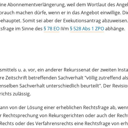
eine Abonnementverlängerung, weil dem Wortlaut des Angeb
rauch machen dürfe, wenn er in das Angebot einwillige. Di
ehauptet. Somit sei aber der Exekutionsantrag abzuweisen. D
tsfrage im Sinne des
§ 78 EO
iVm
§ 528 Abs 1 ZPO
abhänge.
tsmittels u. a. vor, ein anderer Rekurssenat der zweiten Ins
re Zeitschrift betreffenden Sachverhalt "völlig zutreffend 
nselben Sachverhalt unterschiedlich beurteilt". Der Revisi
chts zulässig.
ann von der Lösung einer erheblichen Rechtsfrage ab, wen
t der Rechtsprechung von Rekursgerichten oder auch der Re
 Rechts oder des Verfahrensrechts eine Rechtsfrage von er