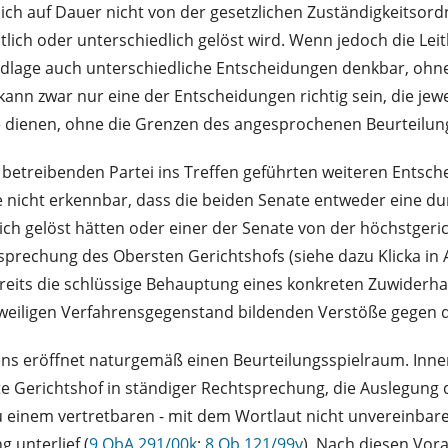
lich auf Dauer nicht von der gesetzlichen Zuständigkeitso
tlich oder unterschiedlich gelöst wird. Wenn jedoch die Le
ndlage auch unterschiedliche Entscheidungen denkbar, ohne
nn zwar nur eine der Entscheidungen richtig sein, die jewe
ze dienen, ohne die Grenzen des angesprochenen Beurteilun
der betreibenden Partei ins Treffen geführten weiteren Ent
ge nicht erkennbar, dass die beiden Senate entweder eine 
lich gelöst hätten oder einer der Senate von der höchstge
prechung des Obersten Gerichtshofs (siehe dazu Klicka in A
reits die schlüssige Behauptung eines konkreten Zuwiderha
jeweiligen Verfahrensgegenstand bildenden Verstöße gegen 
ngens eröffnet naturgemäß einen Beurteilungsspielraum. Inn
te Gerichtshof in ständiger Rechtsprechung, die Auslegung 
 zu einem vertretbaren - mit dem Wortlaut nicht unvereinbare
g unterlief (
9 ObA 291/00k
;
8 Ob 121/99y
). Nach diesen Vora