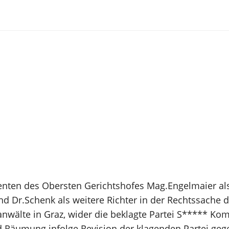
enten des Obersten Gerichtshofes Mag.Engelmaier al
nd Dr.Schenk als weitere Richter in der Rechtssache 
anwälte in Graz, wider die beklagte Partei S***** Ko
d Räumung infolge Revision der klagenden Partei gege