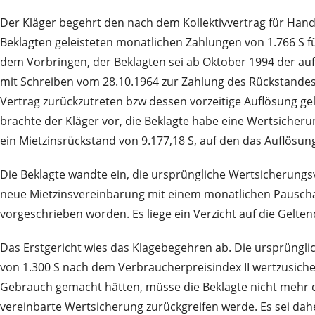
Der Kläger begehrt den nach dem Kollektivvertrag für Hand
Beklagten geleisteten monatlichen Zahlungen von 1.766 S
dem Vorbringen, der Beklagten sei ab Oktober 1994 der aufg
mit Schreiben vom 28.10.1964 zur Zahlung des Rückstandes
Vertrag zurückzutreten bzw dessen vorzeitige Auflösung ge
brachte der Kläger vor, die Beklagte habe eine Wertsicher
ein Mietzinsrückstand von 9.177,18 S, auf den das Auflösun
Die Beklagte wandte ein, die ursprüngliche Wertsicherun
neue Mietzinsvereinbarung mit einem monatlichen Pauschalm
vorgeschrieben worden. Es liege ein Verzicht auf die Gelt
Das Erstgericht wies das Klagebegehren ab. Die ursprüngli
von 1.300 S nach dem Verbraucherpreisindex II wertzusich
Gebrauch gemacht hätten, müsse die Beklagte nicht mehr da
vereinbarte Wertsicherung zurückgreifen werde. Es sei da