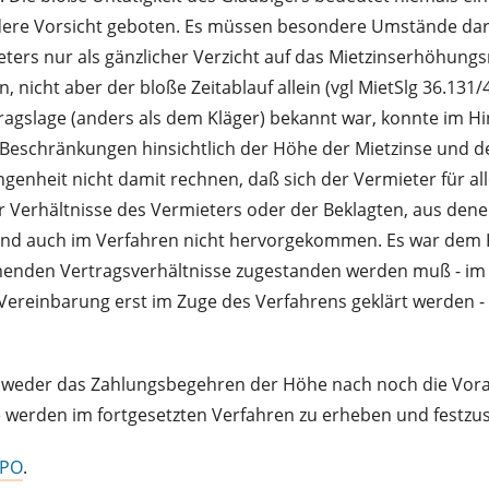
dere Vorsicht geboten. Es müssen besondere Umstände darauf
eters nur als gänzlicher Verzicht auf das Mietzinserhöhun
n, nicht aber der bloße Zeitablauf allein (vgl MietSlg 36.
ragslage (anders als dem Kläger) bekannt war, konnte im Hinb
 Beschränkungen hinsichtlich der Höhe der Mietzinse und 
enheit nicht damit rechnen, daß sich der Vermieter für al
erhältnisse des Vermieters oder der Beklagten, aus denen
ind auch im Verfahren nicht hervorgekommen. Es war dem K
enden Vertragsverhältnisse zugestanden werden muß - im v
Vereinbarung erst im Zuge des Verfahrens geklärt werden - 
ind weder das Zahlungsbegehren der Höhe nach noch die Vor
erden im fortgesetzten Verfahren zu erheben und festzust
ZPO
.