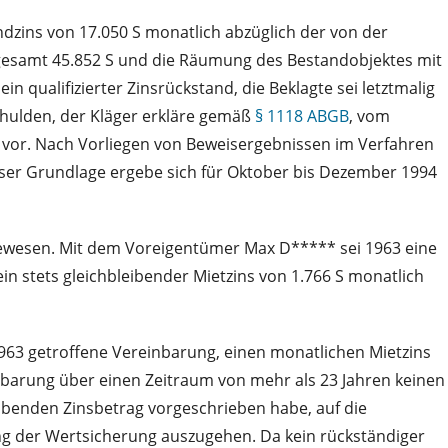
dzins von 17.050 S monatlich abzüglich der von der
gesamt 45.852 S und die Räumung des Bestandobjektes mit
qualifizierter Zinsrückstand, die Beklagte sei letztmalig
chulden, der Kläger erkläre gemäß
§ 1118 ABGB
, vom
ht vor. Nach Vorliegen von Beweisergebnissen im Verfahren
eser Grundlage ergebe sich für Oktober bis Dezember 1994
gewesen. Mit dem Voreigentümer Max D***** sei 1963 eine
 stets gleichbleibender Mietzins von 1.766 S monatlich
1963 getroffene Vereinbarung, einen monatlichen Mietzins
nbarung über einen Zeitraum von mehr als 23 Jahren keinen
ibenden Zinsbetrag vorgeschrieben habe, auf die
ng der Wertsicherung auszugehen. Da kein rückständiger