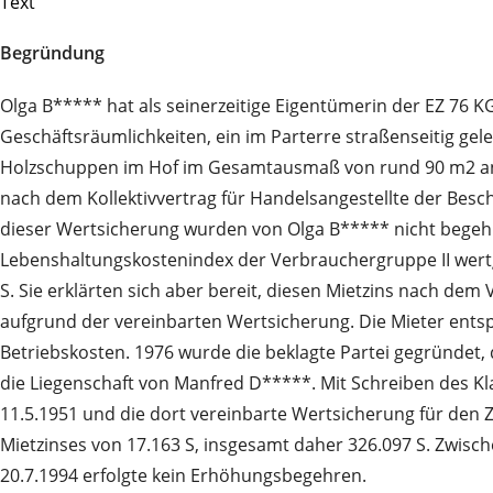
Text
Begründung
Olga B***** hat als seinerzeitige Eigentümerin der EZ 76
Geschäftsräumlichkeiten, ein im Parterre straßenseitig ge
Holzschuppen im Hof im Gesamtausmaß von rund 90 m2 an Han
nach dem Kollektivvertrag für Handelsangestellte der Besc
dieser Wertsicherung wurden von Olga B***** nicht begehr
Lebenshaltungskostenindex der Verbrauchergruppe II wertge
S. Sie erklärten sich aber bereit, diesen Mietzins nach de
aufgrund der vereinbarten Wertsicherung. Die Mieter ents
Betriebskosten. 1976 wurde die beklagte Partei gegründet, d
die Liegenschaft von Manfred D*****. Mit Schreiben des Kl
11.5.1951 und die dort vereinbarte Wertsicherung für den Z
Mietzinses von 17.163 S, insgesamt daher 326.097 S. Zwi
20.7.1994 erfolgte kein Erhöhungsbegehren.