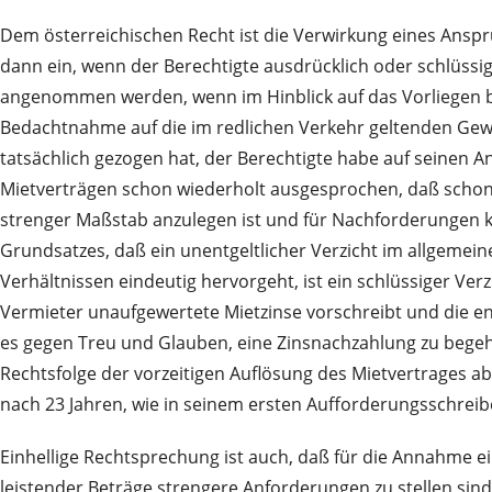
Dem österreichischen Recht ist die Verwirkung eines Anspr
dann ein, wenn der Berechtigte ausdrücklich oder schlüssi
angenommen werden, wenn im Hinblick auf das Vorliegen be
Bedachtnahme auf die im redlichen Verkehr geltenden Gew
tatsächlich gezogen hat, der Berechtigte habe auf seinen 
Mietverträgen schon wiederholt ausgesprochen, daß schon
strenger Maßstab anzulegen ist und für Nachforderungen kl
Grundsatzes, daß ein unentgeltlicher Verzicht im allgemei
Verhältnissen eindeutig hervorgeht, ist ein schlüssiger V
Vermieter unaufgewertete Mietzinse vorschreibt und die e
es gegen Treu und Glauben, eine Zinsnachzahlung zu begehr
Rechtsfolge der vorzeitigen Auflösung des Mietvertrages ab
nach 23 Jahren, wie in seinem ersten Aufforderungsschrei
Einhellige Rechtsprechung ist auch, daß für die Annahme ei
leistender Beträge strengere Anforderungen zu stellen sind.