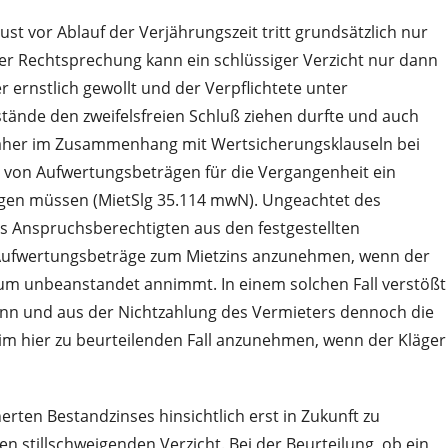
 vor Ablauf der Verjährungszeit tritt grundsätzlich nur
ger Rechtsprechung kann ein schlüssiger Verzicht nur dann
ernstlich gewollt und der Verpflichtete unter
nde den zweifelsfreien Schluß ziehen durfte und auch
t daher im Zusammenhang mit Wertsicherungsklauseln bei
 von Aufwertungsbeträgen für die Vergangenheit ein
iegen müssen (MietSlg 35.114 mwN). Ungeachtet des
es Anspruchsberechtigten aus den festgestellten
en Aufwertungsbeträge zum Mietzins anzunehmen, wenn der
aum unbeanstandet annimmt. In einem solchen Fall verstößt
kann und aus der Nichtzahlung des Vermieters dennoch die
e im hier zu beurteilenden Fall anzunehmen, wenn der Kläger
rten Bestandzinses hinsichtlich erst in Zukunft zu
n stillschweigenden Verzicht. Bei der Beurteilung, ob ein