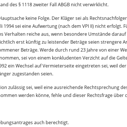
nd des § 1118 zweiter Fall ABGB nicht verwirklicht.
Hauptsache keine Folge. Der Kläger sei als Rechtsnachfolge
li 1994 sei eine Aufwertung (nach dem VPI II) nicht erfolgt.
es Verhalten reiche aus, wenn besondere Umstände darauf hin
tlich erst künftig zu leistender Beträge seien strengere An
ommener Beträge. Werde durch rund 23 Jahre von einer W
nommen, sei von einem konkludenten Verzicht auf die Gel
92 ein Wechsel auf Vermieterseite eingetreten sei, weil d
änger zugestanden seien.
sion zulässig sei, weil eine ausreichende Rechtsprechung d
enommen werden könne, fehle und dieser Rechtsfrage über 
hebungsantrages auch berechtigt.