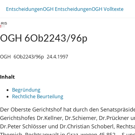
Entscheidungen
OGH Entscheidungen
OGH Volltexte
OGH 6Ob2243/96p
OGH
6Ob2243/96p
24.4.1997
Inhalt
Begründung
Rechtliche Beurteilung
Der Oberste Gerichtshof hat durch den Senatspräsid
Gerichtshofes Dr.Kellner, Dr.Schiemer, Dr.Prückner u
Dr.Peter Schlösser und Dr.Christian Schoberl, Rechts
Thomich, Rechtsanwalt in Graz, wegen 45.852,-- S un