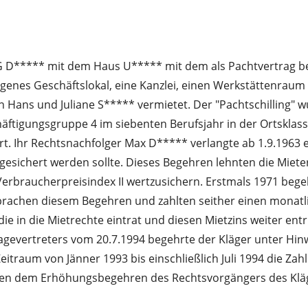
 KG D***** mit dem Haus U***** mit dem als Pachtvertrag 
legenes Geschäftslokal, eine Kanzlei, einen Werkstättenrau
s und Juliane S***** vermietet. Der "Pachtschilling" wurd
häftigungsgruppe 4 im siebenten Berufsjahr in der Ortskla
t. Ihr Rechtsnachfolger Max D***** verlangte ab 1.9.1963 
sichert werden sollte. Dieses Begehren lehnten die Mieter
m Verbraucherpreisindex II wertzusichern. Erstmals 1971 be
prachen diesem Begehren und zahlten seither einen monatli
ie in die Mietrechte eintrat und diesen Mietzins weiter ent
agevertreters vom 20.7.1994 begehrte der Kläger unter Hinw
eitraum von Jänner 1993 bis einschließlich Juli 1994 die Z
schen dem Erhöhungsbegehren des Rechtsvorgängers des Klä