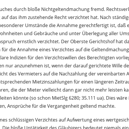
uches durch bloße Nichtgeltendmachung fremd. Rechtsverlust
g auf das ihm zustehende Recht verzichtet hat. Nach ständi
sonderer Umstände die Annahme gerechtfertigt ist, daß er 
ohnheiten und Gebräuche und unter Überlegung aller Umstä
Anspruch ernstlich verzichtet. Der Oberste Gerichtshof ha
 für die Annahme eines Verzichtes auf die Geltendmachung
are Indizien für den Verzichtswillen des Berechtigten vorl
nen nur anzunehmen ist, wenn der darauf gerichtete Wille d
erzicht des Vermieters auf die Nachzahlung der vereinbart
ntsprechenden Mietzinszahlungen für einen längeren Zeitr
en, die der Mieter vielleicht dann gar nicht mehr leisten 
leiten könnte (so schon MietSlg 6280; 35.111 ua). Dies wär
ben, Ansprüche für die Vergangenheit geltend machte.
nes schlüssigen Verzichtes auf Aufwertung eines wertgesiche
 Die bloße Untätigkeit des Gläubigers bedeutet niemals eine