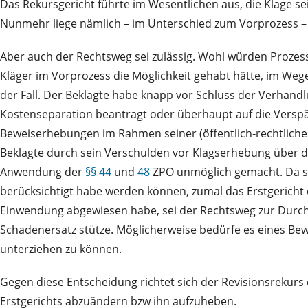
Das Rekursgericht führte im Wesentlichen aus, die Klage se
Nunmehr liege nämlich – im Unterschied zum Vorprozess – e
Aber auch der Rechtsweg sei zulässig. Wohl würden Prozessk
Kläger im Vorprozess die Möglichkeit gehabt hätte, im We
der Fall. Der Beklagte habe knapp vor Schluss der Verhan
Kostenseparation beantragt oder überhaupt auf die Verspä
Beweiserhebungen im Rahmen seiner (öffentlich‑rechtlich
Beklagte durch sein Verschulden vor Klagserhebung über d
Anwendung der
§§ 44
und
48
ZPO unmöglich gemacht. Da so
berücksichtigt habe werden können, zumal das Erstgericht
Einwendung abgewiesen habe, sei der Rechtsweg zur Durchs
Schadenersatz stütze. Möglicherweise bedürfe es eines Be
unterziehen zu können.
Gegen diese Entscheidung richtet sich der Revisionsrekur
Erstgerichts abzuändern bzw ihn aufzuheben.