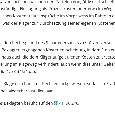
atzansprüche zwischen den Parteien endgültig und schließt
selbständige Einklagung als Prozesskosten oder etwa im Wege
ntlichen Kostenersatzansprüche im Vorprozess im Rahmen d
ern, was der Kläger zur Durchsetzung seines eigenen Koste
f den Rechtsgrund des Schadenersatzes zu stützen versucht
eklagten ergangenen Kostenentscheidung in dem Sinn errei
naus auch die dem Kläger aufgelaufenen Kosten zu ersetzen
erung im Klageweg verhindert, auch wenn dies unter Gel
8/41; SZ 34/34 ua).
e Klage durchaus mit Recht zurückgewiesen, sodass in Stat
be) wiederherzustellen war.
es Beklagten beruht auf den
§§ 41
,
50
ZPO.