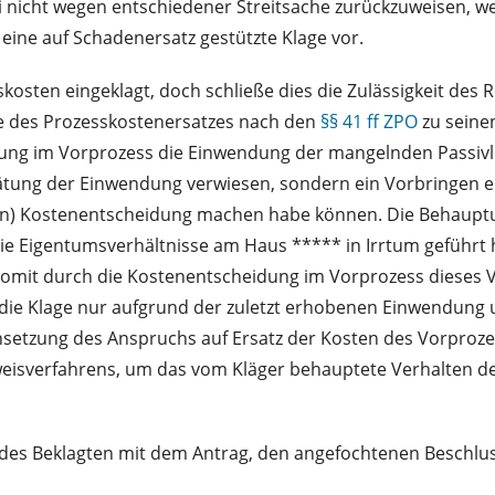
i nicht wegen entschiedener Streitsache zurückzuweisen, wei
ine auf Schadenersatz gestützte Klage vor.
osten eingeklagt, doch schließe dies die Zulässigkeit des 
ge des Prozesskostenersatzes nach den
§§ 41 ff ZPO
zu seinen
dlung im Vorprozess die Einwendung der mangelnden Passivl
tung der Einwendung verwiesen, sondern ein Vorbringen ers
en) Kostenentscheidung machen habe können. Die Behauptun
ie Eigentumsverhältnisse am Haus ***** in Irrtum geführt 
mit durch die Kostenentscheidung im Vorprozess dieses V
 die Klage nur aufgrund der zuletzt erhobenen Einwendung
etzung des Anspruchs auf Ersatz der Kosten des Vorprozess
weisverfahrens, um das vom Kläger behauptete Verhalten d
s des Beklagten mit dem Antrag, den angefochtenen Beschlu