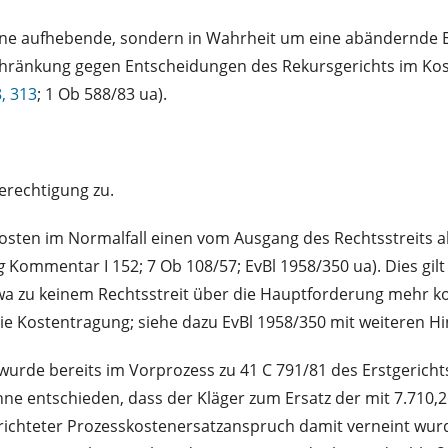
m eine aufhebende, sondern in Wahrheit um eine abändernde
hränkung gegen Entscheidungen des Rekursgerichts im Koste
8, 313
; 1 Ob 588/83 ua).
erechtigung zu.
osten im Normalfall einen vom Ausgang des Rechtsstreits 
g
Kommentar I 152; 7 Ob 108/57; EvBl 1958/350 ua). Dies gilt 
twa zu keinem Rechtsstreit über die Hauptforderung mehr 
die Kostentragung; siehe dazu EvBl 1958/350 mit weiteren Hi
er wurde bereits im Vorprozess zu 41 C 791/81 des Erstgerich
ne entschieden, dass der Kläger zum Ersatz der mit 7.710,
erichteter Prozesskostenersatzanspruch damit verneint wur