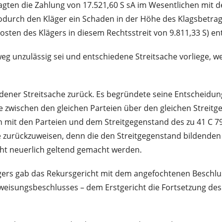
agten die Zahlung von 17.521,60 S sA im Wesentlichen mit d
durch den Kläger ein Schaden in der Höhe des Klagsbetrags
sten des Klägers in diesem Rechtsstreit von 9.811,33 S) en
 unzulässig sei und entschiedene Streitsache vorliege, weil
edener Streitsache zurück. Es begründete seine Entscheidun
e zwischen den gleichen Parteien über den gleichen Streitg
en mit den Parteien und dem Streitgegenstand des zu 41 C 
lage zurückzuweisen, denn die den Streitgegenstand bilden
ht neuerlich geltend gemacht werden.
ers gab das Rekursgericht mit dem angefochtenen Beschluss
ckweisungsbeschlusses – dem Erstgericht die Fortsetzung 