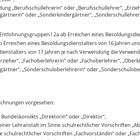
ng „Berufsschullehrerin“ oder „Berufsschullehrer“, „Erziehe
gärtnerin“ oder „Sonderkindergärtner“, „Sonderschullehrer
Entlohnungsgruppen l 2a ab Erreichen eines Besoldungsdien
b Erreichen eines Besoldungsdienstalters von 16 Jahren u
dienstalters von 17 Jahren je nach Verwendung die Verwen
rzieher“, „Fachoberlehrerin“ oder „Fachoberlehrer“, „Oberk
ärtner“, „Sonderschuloberlehrerin“ oder „Sonderschulober
ichnungen vorgesehen:
s Bundeskonvikts „Direktorin“ oder „Direktor“,
einer Lehranstalt im Sinne schulrechtlicher Vorschriften „A
e schulrechtlicher Vorschriften „Fachvorständin“ oder „Fac