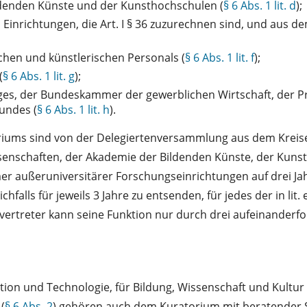
ildenden Künste und der Kunsthochschulen (
§ 6 Abs. 1 lit. d
);
n Einrichtungen, die Art. I § 36 zuzurechnen sind, und aus 
chen und künstlerischen Personals (
§ 6 Abs. 1 lit. f
);
(
§ 6 Abs. 1 lit. g
);
ages, der Bundeskammer der gewerblichen Wirtschaft, der 
undes (
§ 6 Abs. 1 lit. h
).
atoriums sind von der Delegiertenversammlung aus dem Krei
senschaften, der Akademie der Bildenden Künste, der Kuns
 außeruniversitärer Forschungseinrichtungen auf drei Jahre 
ichfalls für jeweils 3 Jahre zu entsenden, für jedes der in lit
tellvertreter kann seine Funktion nur durch drei aufeinand
tion und Technologie, für Bildung, Wissenschaft und Kultur
(
§ 6 Abs. 2
) gehören auch dem Kuratorium mit beratender 