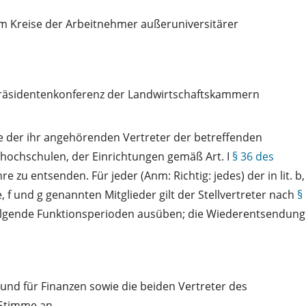
dem Kreise der Arbeitnehmer außeruniversitärer
Präsidentenkonferenz der Landwirtschaftskammern
se der ihr angehörenden Vertreter der betreffenden
thochschulen, der Einrichtungen gemäß Art. I
§ 36 des
zu entsenden. Für jeder (Anm: Richtig: jedes) der in lit. b,
. e, f und g genannten Mitglieder gilt der Stellvertreter nach
§
erfolgende Funktionsperioden ausüben; die Wiederentsendung
 und für Finanzen sowie die beiden Vertreter des
Stimme an.