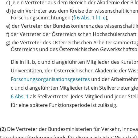
c)
je ein Vertreter aus dem Bereich der Akademie der B
d)
je ein Vertreter aus dem Kreise der wissenschaftliche
Forschungseinrichtungen (
§ 6 Abs. 1 lit. e
);
e)
der Vertreter der Bundeskonferenz des wissenschaftli
f)
der Vertreter der Österreichischen Hochschülerschaft 
g)
die Vertreter des Österreichischen Arbeiterkammert
Österreichs und des Österreichischen Gewerkschaftsb
Die in lit. b, c und d angeführten Mitglieder des Kur
Universitäten, der Österreichischen Akademie der Wis
Forschungsorganisationsgesetzes
und der Arbeitnehmer
c und d angeführten Mitglieder ist ein Stellvertreter gle
6 Abs. 1
als Stellvertreter. Jedes Mitglied und jeder S
für eine spätere Funktionsperiode ist zulässig.
(2)
Die Vertreter der Bundesministerien für Verkehr, Innova
Forschungsförderungsfonds für die gewerbliche Wirtschaft 