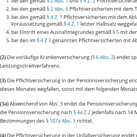
1.
bei den gemäß
§ 2 Abs. 1
und
§ 4 Z. 2
Pflichtversichert
2.
bei den gemäß
§ 2 Abs. 6
Pflichtversicherten mit dem 
3.
bei den gemäß
§ 4 Z. 1
Pflichtversicherten mit dem Abl
Voraussetzung gemäß
§ 4 Z. 1
letzter Halbsatz weggefal
4.
bei Eintritt eines Ausnahmegrundes gemäß
§ 5
mit dem
5.
bei den im
§ 4 Z 3
genannten Pflichtversicherten mit Ab
(2)
Die vorläufige Krankenversicherung (
§ 6 Abs. 2
) endet s
Leistungsstreitverfahrens.
(3)
Die Pflichtversicherung in der Pensionsversicherung end
dieses Monates wegfallen, sonst mit dem folgenden Monats
(3a)
Abweichend von Abs. 3 endet die Pensionsversicherun
die Pensionsversicherung nach
§ 4a Z 2
jedenfalls nach 14
Bestimmungen des
§ 107a Abs. 3
richtet.
(4)
Die Pflichtversicherung in der Unfallversicherung endet