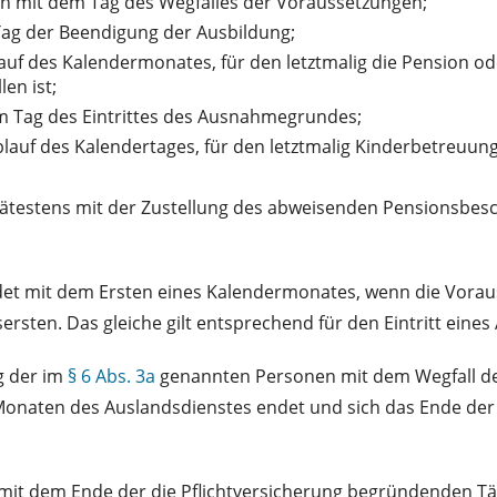
en mit dem Tag des Wegfalles der Voraussetzungen;
Tag der Beendigung der Ausbildung;
auf des Kalendermonates, für den letztmalig die Pension o
len ist;
 Tag des Eintrittes des Ausnahmegrundes;
lauf des Kalendertages, für den letztmalig Kinderbetreuun
pätestens mit der Zustellung des abweisenden Pensionsbesc
et mit dem Ersten eines Kalendermonates, wenn die Vorausse
ersten. Das gleiche gilt entsprechend für den Eintritt e
g der im
§ 6 Abs. 3a
genannten Personen mit dem Wegfall de
 Monaten des Auslandsdienstes endet und sich das Ende de
 mit dem Ende der die Pflichtversicherung begründenden Tät