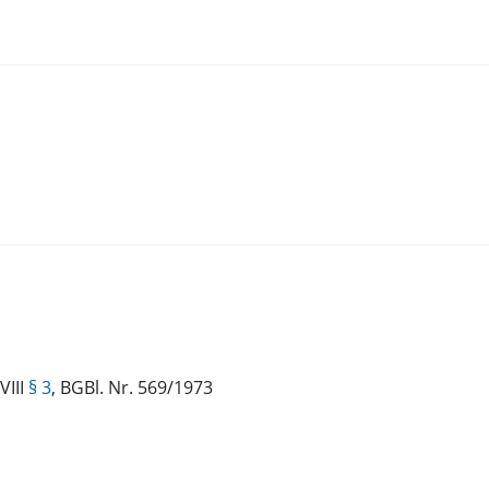
 VIII
§ 3
, BGBl. Nr. 569/1973