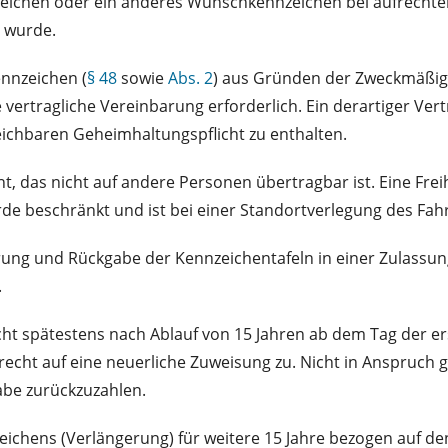
chen oder ein anderes Wunschkennzeichen bei aufrechter Zul
 wurde.
nnzeichen (
§ 48
sowie
Abs. 2
) aus Gründen der Zweckmäßigke
e vertragliche Vereinbarung erforderlich. Ein derartiger Ver
eichbaren Geheimhaltungspflicht zu enthalten.
, das nicht auf andere Personen übertragbar ist. Eine Fr
e beschränkt und ist bei einer Standortverlegung des Fah
ng und Rückgabe der Kennzeichentafeln in einer Zulassungs
.
ht spätestens nach Ablauf von 15 Jahren ab dem Tag der er
recht auf eine neuerliche Zuweisung zu. Nicht in Anspruc
abe zurückzuzahlen.
chens (Verlängerung) für weitere 15 Jahre bezogen auf den