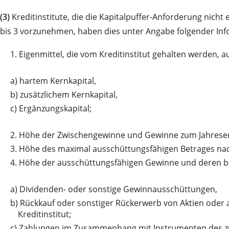
(3)
Kreditinstitute, die die Kapitalpuffer-Anforderung nic
bis 3 vorzunehmen, haben dies unter Angabe folgender In
1.
Eigenmittel, die vom Kreditinstitut gehalten werden, a
a)
hartem Kernkapital,
b)
zusätzlichem Kernkapital,
c)
Ergänzungskapital;
2.
Höhe der Zwischengewinne und Gewinne zum Jahrese
3.
Höhe des maximal ausschüttungsfähigen Betrages nac
4.
Höhe der ausschüttungsfähigen Gewinne und deren bea
a)
Dividenden- oder sonstige Gewinnausschüttungen,
b)
Rückkauf oder sonstiger Rückerwerb von Aktien oder an
Kreditinstitut;
c)
Zahlungen im Zusammenhang mit Instrumenten des zus