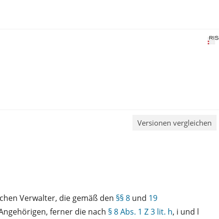
Versionen vergleichen
lichen Verwalter, die gemäß den
§§ 8
und
19
Angehörigen, ferner die nach
§ 8 Abs. 1 Z 3 lit. h
, i und l