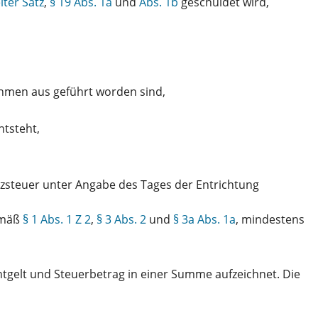
iter Satz
,
§ 19 Abs. 1a
und
Abs. 1b
geschuldet wird,
nehmen aus geführt worden sind,
tsteht,
tzsteuer unter Angabe des Tages der Entrichtung
emäß
§ 1 Abs. 1 Z 2
,
§ 3 Abs. 2
und
§ 3a Abs. 1a
, mindestens
ntgelt und Steuerbetrag in einer Summe aufzeichnet. Die