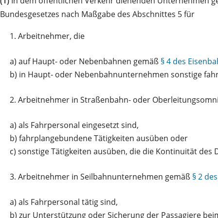
(1)
In dem öffentlichen Verkehr dienenden Unternehmen gel
Bundesgesetzes nach Maßgabe des Abschnittes 5 für
1.
Arbeitnehmer, die
a)
auf Haupt- oder Nebenbahnen gemäß
§ 4 des Eisenb
b)
in Haupt- oder Nebenbahnunternehmen sonstige fahr
2.
Arbeitnehmer in Straßenbahn- oder Oberleitungso
a)
als Fahrpersonal eingesetzt sind,
b)
fahrplangebundene Tätigkeiten ausüben oder
c)
sonstige Tätigkeiten ausüben, die die Kontinuität des 
3.
Arbeitnehmer in Seilbahnunternehmen gemäß
§ 2 de
a)
als Fahrpersonal tätig sind,
b)
zur Unterstützung oder Sicherung der Passagiere beim