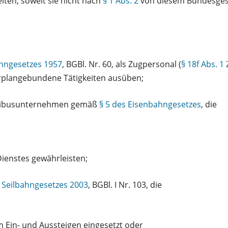
ten, soweit sie nicht nach
§ 1 Abs. 2
von diesem Bundesges
ahngesetzes 1957
, BGBl. Nr. 60, als Zugpersonal (
§ 18f Abs. 1 
plangebundene Tätigkeiten ausüben;
mnibusunternehmen gemäß
§ 5 des Eisenbahngesetzes
, die
Dienstes gewährleisten;
s Seilbahngesetzes 2003
, BGBl. I Nr. 103, die
 Ein- und Aussteigen eingesetzt oder