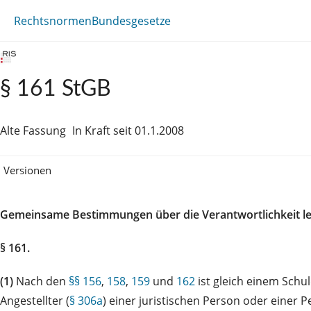
Rechtsnormen
Bundesgesetze
§ 161 StGB
Alte Fassung
In Kraft seit 01.1.2008
Versionen
Gemeinsame Bestimmungen über die Verantwortlichkeit lei
§ 161.
(1)
Nach den
§§ 156
,
158
,
159
und
162
ist gleich einem Schu
Angestellter (
§ 306a
) einer juristischen Person oder eine