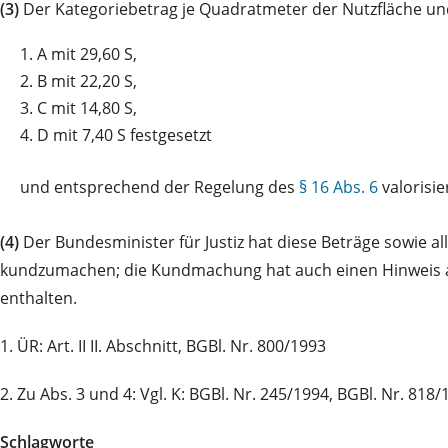
(3)
Der Kategoriebetrag je Quadratmeter der Nutzfläche un
1.
A mit 29,60 S,
2.
B mit 22,20 S,
3.
C mit 14,80 S,
4.
D mit 7,40 S festgesetzt
und
entsprechend der Regelung des
§ 16 Abs. 6
valorisier
(4)
Der Bundesminister für Justiz hat diese Beträge sowie a
kundzumachen; die Kundmachung hat auch einen Hinweis a
enthalten.
1. ÜR: Art. II II. Abschnitt, BGBl. Nr. 800/1993
2. Zu Abs. 3 und 4: Vgl. K: BGBl. Nr. 245/1994, BGBl. Nr. 818/1
Schlagworte