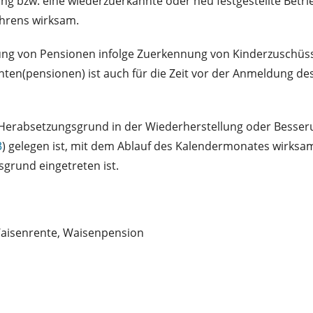
g bzw. eine wiederzuerkannte oder neu festgestellte Betri
ahrens wirksam.
ng von Pensionen infolge Zuerkennung von Kinderzuschüs
n(pensionen) ist auch für die Zeit vor der Anmeldung des
 Herabsetzungsgrund in der Wiederherstellung oder Besseru
3
) gelegen ist, mit dem Ablauf des Kalendermonates wirksam,
rund eingetreten ist.
Waisenrente, Waisenpension