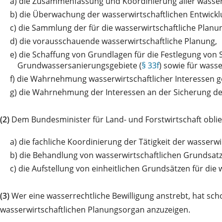
a)
die Zusammenfassung und Koordinierung aller wasser
b)
die Überwachung der wasserwirtschaftlichen Entwickl
c)
die Sammlung der für die wasserwirtschaftliche Plan
d)
die vorausschauende wasserwirtschaftliche Planung,
e)
die Schaffung von Grundlagen für die Festlegung von
Grundwassersanierungsgebiete (
§ 33f
) sowie für wass
f)
die Wahrnehmung wasserwirtschaftlicher Interessen 
g)
die Wahrnehmung der Interessen an der Sicherung der 
(2)
Dem Bundesminister für Land- und Forstwirtschaft obli
a)
die fachliche Koordinierung der Tätigkeit der wasserw
b)
die Behandlung von wasserwirtschaftlichen Grundsatz
c)
die Aufstellung von einheitlichen Grundsätzen für die wa
(3)
Wer eine wasserrechtliche Bewilligung anstrebt, hat s
wasserwirtschaftlichen Planungsorgan anzuzeigen.