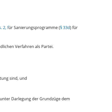
. 2, f
ür Sanierungsprogramme (
§ 33d
) für
lichen Verfahren als Partei.
tung sind, und
n unter Darlegung der Grundzüge dem