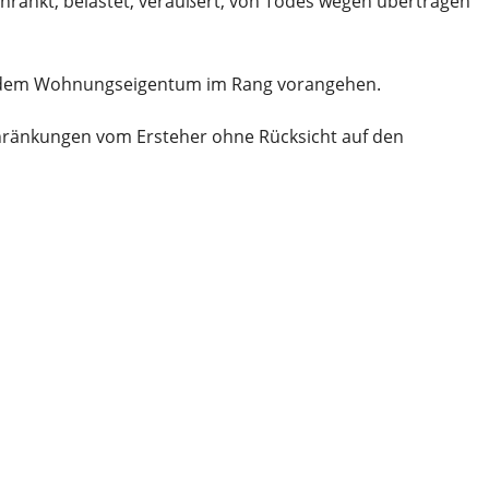
änkt, belastet, veräußert, von Todes wegen übertragen
ie dem Wohnungseigentum im Rang vorangehen.
hränkungen vom Ersteher ohne Rücksicht auf den