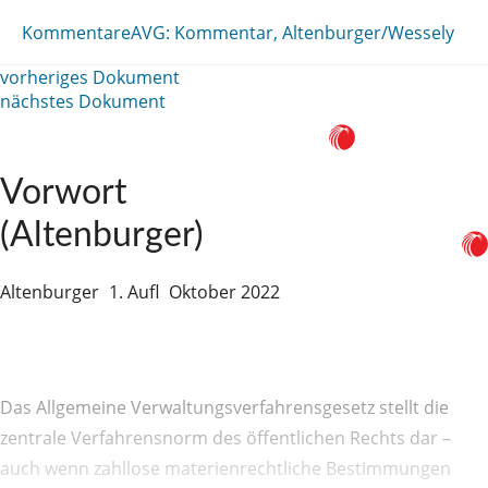
Kommentare
AVG: Kommentar, Altenburger/Wessely
vorheriges Dokument
nächstes Dokument
Vorwort
(Altenburger)
Altenburger
1. Aufl
Oktober 2022
Das Allgemeine Verwaltungsverfahrensgesetz stellt die
zentrale Verfahrensnorm des öffentlichen Rechts dar –
auch wenn zahllose materienrechtliche Bestimmungen