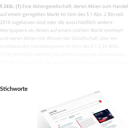
§ 243c. (1)
Eine Aktiengesellschaft, deren Aktien zum Handel
auf einem geregelten Markt im Sinn des § 1 Abs. 2 BörseG
2018 zugelassen sind oder die ausschließlich andere
Wertpapiere als Aktien auf einem solchen Markt emittiert
und deren Aktien mit Wissen der Gesellschaft über ein
multilaterales Handelssystem im Sinn des § 1 Z 24 WAG
2018 gehandelt werden, hat einen Corporate Governance-
Bericht aufzustellen, der zumindest die folgenden Angaben
enthält:
Stichworte