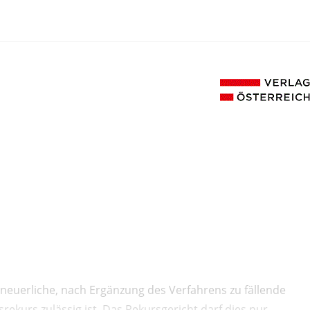
neuerliche, nach Ergänzung des Verfahrens zu fällende
ekurs zulässig ist. Das Rekursgericht darf dies nur