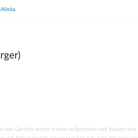
/Klicka
rger)
ss des Gerichts erster Instanz aufgehoben und diesem eine 
n das Rekursgericht ausgesprochen hat, dass der Revisionsr