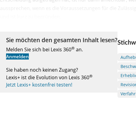
aussprechen, wenn es die Voraussetzungen für die Zulässig
und ist kurz zu begründen.
Sie möchten den gesamten Inhalt lesen?
Stichw
®
Melden Sie sich bei Lexis 360
an.
Anmelden
Aufheb
Beschw
Sie haben noch keinen Zugang?
Erhebli
®
Lexis+ ist die Evolution von Lexis 360
Jetzt Lexis+ kostenfrei testen!
Revisio
Verfah