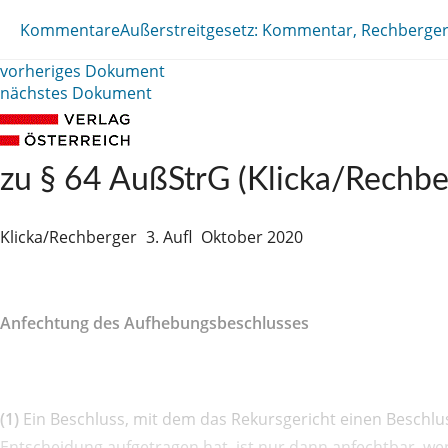
Kommentare
Außerstreitgesetz: Kommentar, Rechberger
vorheriges Dokument
nächstes Dokument
zu § 64 AußStrG (Klicka/Rechbe
Klicka/Rechberger
3. Aufl
Oktober 2020
Anfechtung des Aufhebungsbeschlusses
(1)
Ein Beschluss, mit dem das Rekursgericht einen Beschlu
Entscheidung aufgetragen hat, ist nur dann anfechtbar, wen