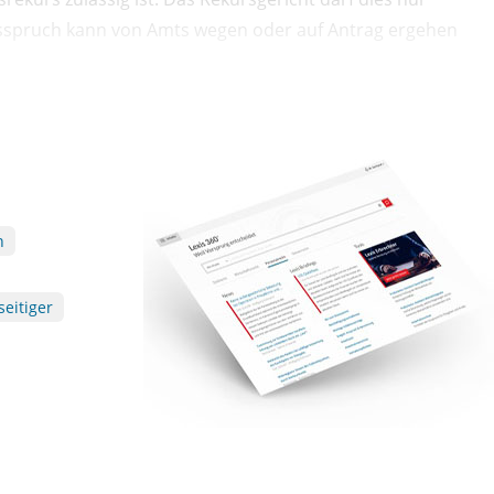
Ausspruch kann von Amts wegen oder auf Antrag ergehen
n
seitiger