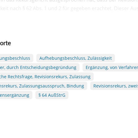
keit nach § 62 Abs. 1 und 2 für gegeben erachtet. Dieser 
orte
ungsbeschluss
Aufhebungsbeschluss, Zulässigkeit
er, durch Entscheidungsbegründung
Ergänzung, von Verfahre
che Rechtsfrage, Revisionsrekurs, Zulassung
nsrekurs, Zulassungsausspruch, Bindung
Revisionsrekurs, zwei
rensergänzung
§ 64 AußStrG