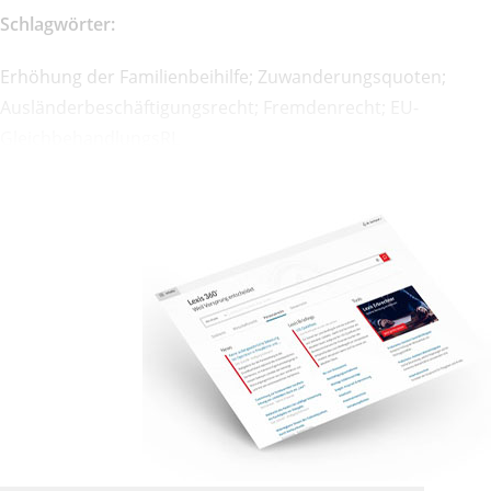
Schlagwörter:
Erhöhung der Familienbeihilfe; Zuwanderungsquoten;
Ausländerbeschäftigungsrecht; Fremdenrecht; EU-
GleichbehandlungsRL