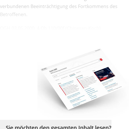
verbundenen Beeinträchtigung des Fortkommens des
Betroffenen.
OGH 03.05.2000, 4 Ob 110/00f (Chinesen-Koch)
Sie möchten den gesamten Inhalt lesen?