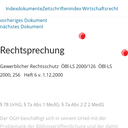
Indexdokumente
Zeitschriftenindex Wirtschaftsrecht
vorheriges Dokument
nächstes Dokument
Rechtsprechung
Gewerblicher Rechtsschutz
ÖBl-LS 2000/126
ÖBl-LS
2000, 256
Heft 6 v. 1.12.2000
§ 78 UrhG; § 7a Abs 1 MedG; § 7a Abs 2 Z 2 MedG
Der OGH beschäftigt sich in seinem Urteil mit der
Problematik der Bildnisveröffentlichung und der damit