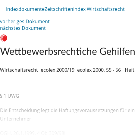
Indexdokumente
Zeitschriftenindex Wirtschaftsrecht
vorheriges Dokument
nächstes Dokument
Wettbewerbsrechtiche Gehilfe
Wirtschaftsrecht
ecolex 2000/19
ecolex 2000, 55 - 56
Heft 
§ 1 UWG
Die Entscheidung legt die Haftungsvoraussetzungen für ein
Unternehmer
OGH, 26.1.1999, 4 Ob 309/98i