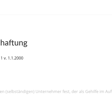
nhaftung
1 v. 1.1.2000
en (selbständigen) Unternehmer fest, der als Gehilfe im A