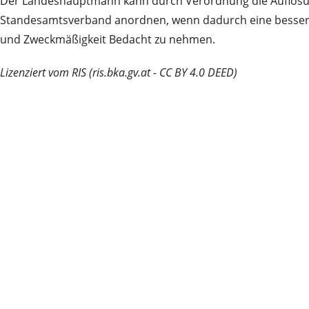
Der Landeshauptmann kann durch Verordnung die Auflösun
Standesamtsverband anordnen, wenn dadurch eine bessere Fü
und Zweckmäßigkeit Bedacht zu nehmen.
Lizenziert vom RIS (ris.bka.gv.at - CC BY 4.0 DEED)