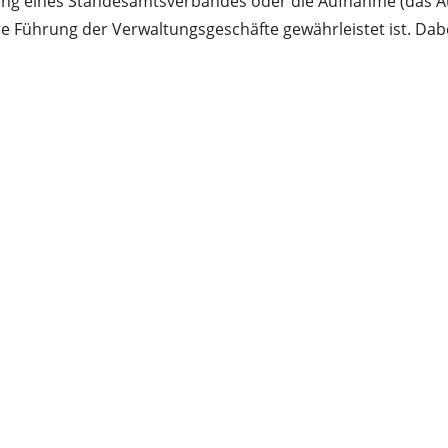
g eines Standesamtsverbandes oder die Aufnahme (das Au
hrung der Verwaltungsgeschäfte gewährleistet ist. Dabei i