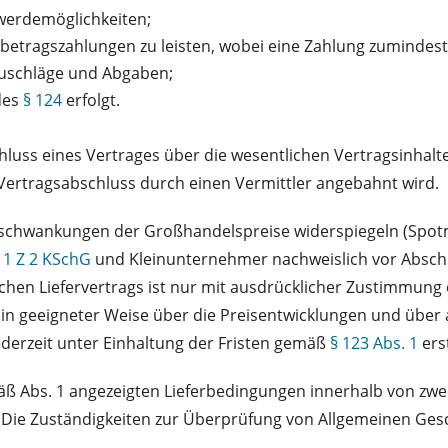
werdemöglichkeiten;
lbetragszahlungen zu leisten, wobei eine Zahlung zumindest z
 Zuschläge und Abgaben;
des
§ 124
erfolgt.
luss eines Vertrages über die wesentlichen Vertragsinhalt
 Vertragsabschluss durch einen Vermittler angebahnt wird.
reisschwankungen der Großhandelspreise widerspiegeln (Sp
. 1 Z 2 KSchG
und Kleinunternehmer nachweislich vor Abschl
lchen Liefervertrags ist nur mit ausdrücklicher Zustimmu
in geeigneter Weise über die Preisentwicklungen und über a
derzeit unter Einhaltung der Fristen gemäß
§ 123 Abs. 1
ers
Abs. 1 angezeigten Lieferbedingungen innerhalb von zwei 
n. Die Zuständigkeiten zur Überprüfung von Allgemeinen G