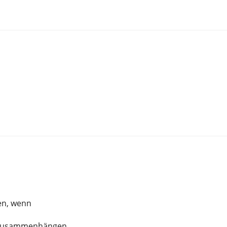
en, wenn
d zusammenhängen,