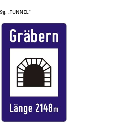
9g. „TUNNEL“