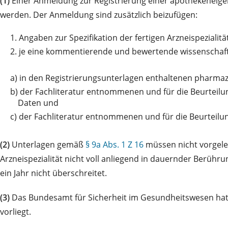
(1)
Einer Anmeldung zur Registrierung einer apothekeneig
werden. Der Anmeldung sind zusätzlich beizufügen:
1.
Angaben zur Spezifikation der fertigen Arzneispezialitä
2.
je eine kommentierende und bewertende wissenschaf
a)
in den Registrierungsunterlagen enthaltenen pharma
b)
der Fachliteratur entnommenen und für die Beurteilun
Daten und
c)
der Fachliteratur entnommenen und für die Beurteilun
(2)
Unterlagen gemäß
§ 9a Abs. 1 Z 16
müssen nicht vorgele
Arzneispezialität nicht voll anliegend in dauernder Berüh
ein Jahr nicht überschreitet.
(3)
Das Bundesamt für Sicherheit im Gesundheitswesen hat
vorliegt.