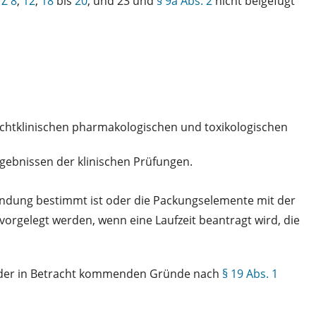
 Z 8
,
12
,
18
bis
20
, und 23 und
§ 9a Abs. 2
nicht beigefügt
ichtklinischen pharmakologischen und toxikologischen
gebnissen der klinischen Prüfungen.
endung bestimmt ist oder die Packungselemente mit der
orgelegt werden, wenn eine Laufzeit beantragt wird, die
r der in Betracht kommenden Gründe nach
§ 19 Abs. 1