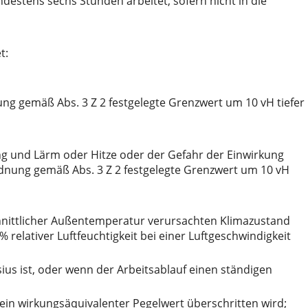
destens sechs Stunden arbeitet, sofern nicht in die
t:
g gemäß Abs. 3 Z 2 festgelegte Grenzwert um 10 vH tiefer
ng und Lärm oder Hitze oder der Gefahr der Einwirkung
rdnung gemäß Abs. 3 Z 2 festgelegte Grenzwert um 10 vH
chnittlicher Außentemperatur verursachten Klimazustand
 relativer Luftfeuchtigkeit bei einer Luftgeschwindigkeit
s ist, oder wenn der Arbeitsablauf einen ständigen
ein wirkungsäquivalenter Pegelwert überschritten wird;