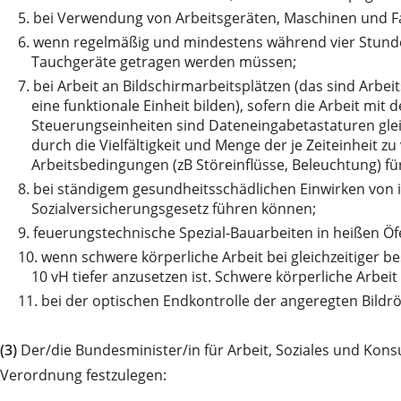
5.
bei Verwendung von Arbeitsgeräten, Maschinen und F
6.
wenn regelmäßig und mindestens während vier Stunden
Tauchgeräte getragen werden müssen;
7.
bei Arbeit an Bildschirmarbeitsplätzen (das sind Arbe
eine funktionale Einheit bilden), sofern die Arbeit mi
Steuerungseinheiten sind Dateneingabetastaturen glei
durch die Vielfältigkeit und Menge der je Zeiteinheit
Arbeitsbedingungen (zB Störeinflüsse, Beleuchtung) fü
8.
bei ständigem gesundheitsschädlichen Einwirken von i
Sozialversicherungsgesetz führen können;
9.
feuerungstechnische Spezial-Bauarbeiten in heißen Öf
10.
wenn schwere körperliche Arbeit bei gleichzeitiger b
10 vH tiefer anzusetzen ist. Schwere körperliche Arbei
11.
bei der optischen Endkontrolle der angeregten Bildröh
(3)
Der/die Bundesminister/in für Arbeit, Soziales und Ko
Verordnung festzulegen: