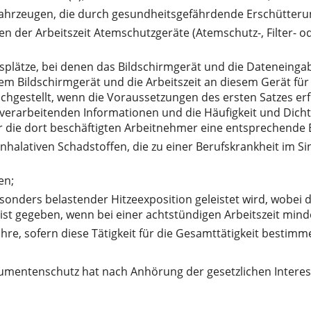
ahrzeugen, die durch gesundheitsgefährdende Erschütterun
 der Arbeitszeit Atemschutzgeräte (Atemschutz-, Filter- o
itsplätze, bei denen das Bildschirmgerät und die Dateneing
t dem Bildschirmgerät und die Arbeitszeit an diesem Gerät fü
chgestellt, wenn die Voraussetzungen des ersten Satzes erf
 zu verarbeitenden Informationen und die Häufigkeit und Dic
r die dort beschäftigten Arbeitnehmer eine entsprechende 
nhalativen Schadstoffen, die zu einer Berufskrankheit im S
en;
esonders belastender Hitzeexposition geleistet wird, wobei
t ist gegeben, wenn bei einer achtstündigen Arbeitszeit min
re, sofern diese Tätigkeit für die Gesamttätigkeit bestimme
nsumentenschutz hat nach Anhörung der gesetzlichen Inter