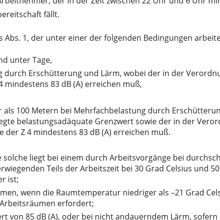
Arbeitnehmer, der in der Zeit zwischen 22 Uhr und 6 Uhr min
eitschaft fällt.
 Abs. 1, der unter einer der folgenden Bedingungen arbeite
nd unter Tage,
 durch Erschütterung und Lärm, wobei der in der Verordnun
 4 mindestens 83 dB (A) erreichen muß,
r als 100 Metern bei Mehrfachbelastung durch Erschütteru
gelegte belastungsadäquate Grenzwert sowie der in der Vero
ne der Z 4 mindestens 83 dB (A) erreichen muß.
e solche liegt bei einem durch Arbeitsvorgänge bei durchs
wiegenden Teils der Arbeitszeit bei 30 Grad Celsius und 50%
 ist;
en, wenn die Raumtemperatur niedriger als –21 Grad Celsiu
Arbeitsräumen erfordert;
rt von 85 dB (A), oder bei nicht andauerndem Lärm, sofern 