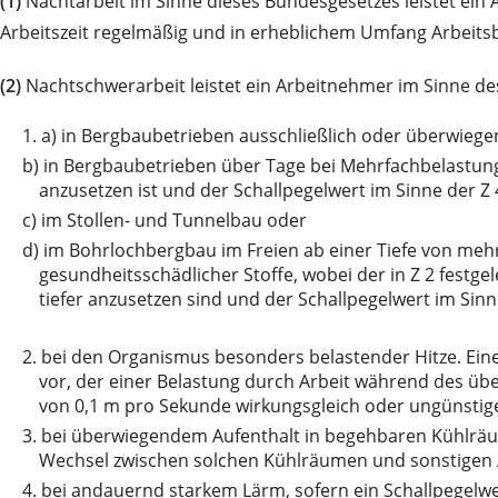
(1)
Nachtarbeit im Sinne dieses Bundesgesetzes leistet ein 
Arbeitszeit regelmäßig und in erheblichem Umfang Arbeitsber
(2)
Nachtschwerarbeit leistet ein Arbeitnehmer im Sinne des
1. a)
in Bergbaubetrieben ausschließlich oder überwiege
b)
in Bergbaubetrieben über Tage bei Mehrfachbelastung
anzusetzen ist und der Schallpegelwert im Sinne der Z
c)
im Stollen- und Tunnelbau oder
d)
im Bohrlochbergbau im Freien ab einer Tiefe von meh
gesundheitsschädlicher Stoffe, wobei der in Z 2 fest
tiefer anzusetzen sind und der Schallpegelwert im Sin
2.
bei den Organismus besonders belastender Hitze. Ein
vor, der einer Belastung durch Arbeit während des über
von 0,1 m pro Sekunde wirkungsgleich oder ungünstiger
3.
bei überwiegendem Aufenthalt in begehbaren Kühlräum
Wechsel zwischen solchen Kühlräumen und sonstigen 
4.
bei andauernd starkem Lärm, sofern ein Schallpegelwe