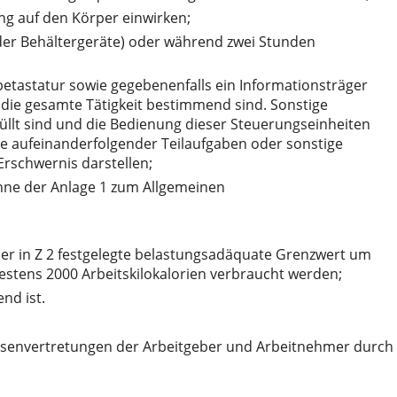
g auf den Körper einwirken;
der Behältergeräte) oder während zwei Stunden
abetastatur sowie gegebenenfalls ein Informationsträger
r die gesamte Tätigkeit bestimmend sind. Sonstige
üllt sind und die Bedienung dieser Steuerungseinheiten
hte aufeinanderfolgender Teilaufgaben oder sonstige
Erschwernis darstellen;
inne der Anlage 1 zum Allgemeinen
 der in Z 2 festgelegte belastungsadäquate Grenzwert um
destens 2000 Arbeitskilokalorien verbraucht werden;
nd ist.
essenvertretungen der Arbeitgeber und Arbeitnehmer durch