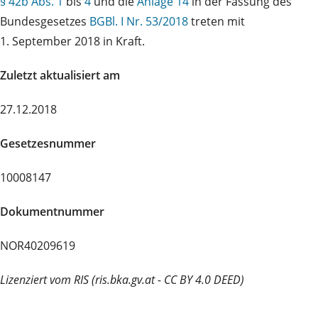
§ 42b Abs. 1
bis
4
und die
Anlage 14
in der Fassung des
Bundesgesetzes
BGBl. I Nr. 53/2018
treten mit
1. September 2018 in Kraft.
Zuletzt aktualisiert am
27.12.2018
Gesetzesnummer
10008147
Dokumentnummer
NOR40209619
Lizenziert vom RIS (ris.bka.gv.at - CC BY 4.0 DEED)