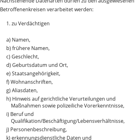
Nachstehende Datenarten dürfen zu den ausgewiesenen
Betroffenenkreisen verarbeitet werden:
1.
zu Verdächtigen
a)
Namen,
b)
frühere Namen,
c)
Geschlecht,
d)
Geburtsdatum und Ort,
e)
Staatsangehörigkeit,
f)
Wohnanschriften,
g)
Aliasdaten,
h)
Hinweis auf gerichtliche Verurteilungen und
Maßnahmen sowie polizeiliche Vorerkenntnisse,
i)
Beruf und
Qualifikation/Beschäftigung/Lebensverhältnisse,
j)
Personenbeschreibung,
k)
erkennungsdienstliche Daten und