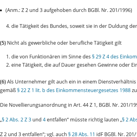
(Anm.: Z 2 und 3 aufgehoben durch BGBl. Nr. 201/1996)
4.
die Tätigkeit des Bundes, soweit sie in der Duldung d
(5)
Nicht als gewerbliche oder berufliche Tätigkeit gilt
1.
die von Funktionären im Sinne des
§ 29 Z 4 des Eink
2.
eine Tätigkeit, die auf Dauer gesehen Gewinne oder E
(6)
Als Unternehmer gilt auch ein in einem Dienstverhältnis 
gemäß
§ 22 Z 1 lit. b des Einkommensteuergesetzes 1988
zu
Die Novellierungsanordnung in Art. 44 Z 1, BGBl. Nr. 201/19
„
§ 2 Abs. 2 Z 3
und
4
entfallen“ müsste richtig lauten „
§ 2 Abs
Z 2 und 3 entfallen“; vgl. auch
§ 28 Abs. 11
idF BGBl. Nr. 201/