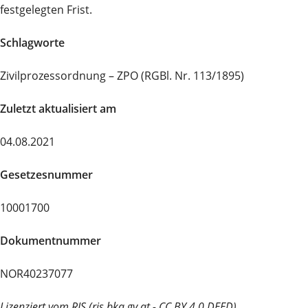
festgelegten Frist.
Schlagworte
Zivilprozessordnung – ZPO (RGBl. Nr. 113/1895)
Zuletzt aktualisiert am
04.08.2021
Gesetzesnummer
10001700
Dokumentnummer
NOR40237077
Lizenziert vom RIS (ris.bka.gv.at - CC BY 4.0 DEED)