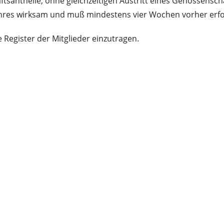
santheile, ohne gleichzeitigen Austritt eines Genossenscha
jahres wirksam und muß mindestens vier Wochen vorher erfo
 Register der Mitglieder einzutragen.