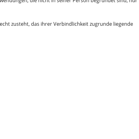
wendungen, die nicht in seiner Person begründet sind, nur
cht zusteht, das ihrer Verbindlichkeit zugrunde liegende